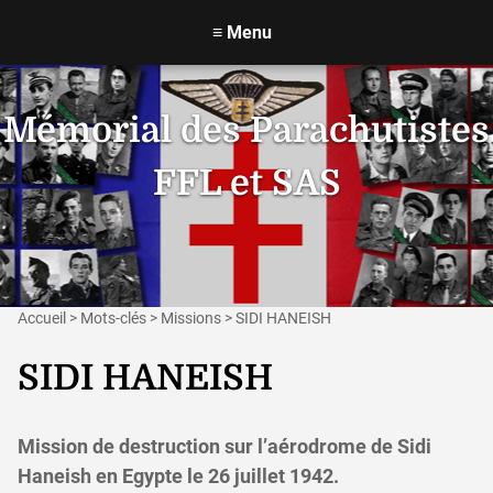
≡
Menu
Mémorial des Parachutistes
FFL et SAS
Accueil
>
Mots-clés
>
Missions
>
SIDI HANEISH
SIDI HANEISH
Mission de destruction sur l’aérodrome de Sidi
Haneish en Egypte le 26 juillet 1942.