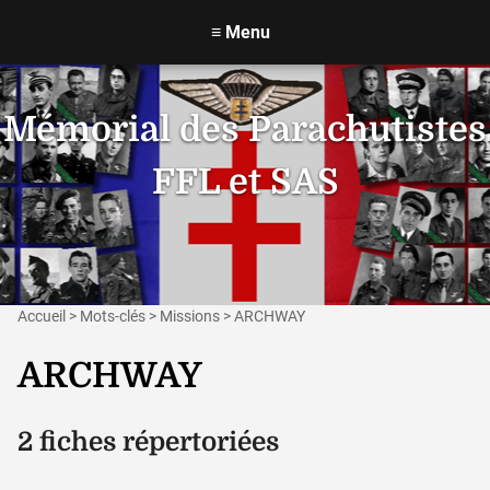
≡
Menu
Mémorial des Parachutistes
FFL et SAS
Accueil
>
Mots-clés
>
Missions
>
ARCHWAY
ARCHWAY
2 fiches répertoriées