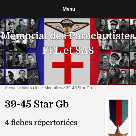
≡
Menu
Mémorial des Parachutistes
FFL et SAS
Accueil
>
Mots-clés
>
Médailles
>
39-45 Star Gb
39-45 Star Gb
4 fiches répertoriées