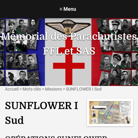
≡
Menu
Mémorial des Parachutistes
FFL et SAS
Accueil
>
Mots-clés
>
Missions
>
SUNFLOWER I Sud
SUNFLOWER I
Sud