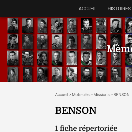
ACCUEIL
HISTOIRES
Mémor
Accueil
>
Mots-clés
>
Missions
>
BENSON
BENSON
1 fiche répertoriée