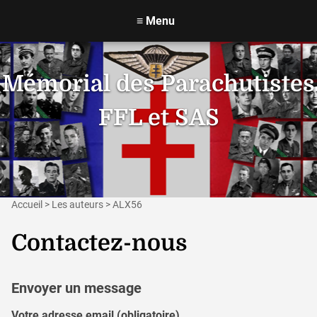
≡
Menu
Mémorial des Parachutistes
FFL et SAS
Accueil
>
Les auteurs
>
ALX56
Contactez-nous
Envoyer un message
Votre adresse email (obligatoire)