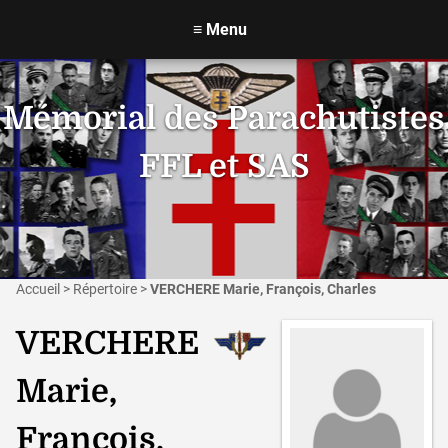
≡
Menu
Mémorial des Parachutistes
FFL et SAS
Accueil
>
Répertoire
>
VERCHERE Marie, François, Charles
VERCHERE
Marie,
François,