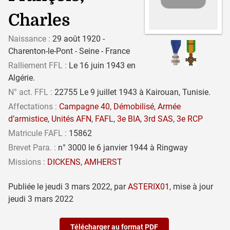
Charles
Naissance :
29 août 1920 -
Charenton-le-Pont - Seine - France
Ralliement FFL :
Le 16 juin 1943 en
Algérie.
N° act. FFL :
22755 Le 9 juillet 1943 à Kairouan, Tunisie.
Affectations :
Campagne 40
,
Démobilisé
,
Armée
d’armistice
,
Unités AFN
,
FAFL
,
3e BIA
,
3rd SAS
,
3e RCP
Matricule FAFL :
15862
Brevet Para. :
n° 3000 le 6 janvier 1944 à Ringway
Missions :
DICKENS
,
AMHERST
Publiée le
jeudi 3 mars 2022
,
par
ASTERIX01
,
mise à jour
jeudi 3 mars 2022
Télécharger au format PDF