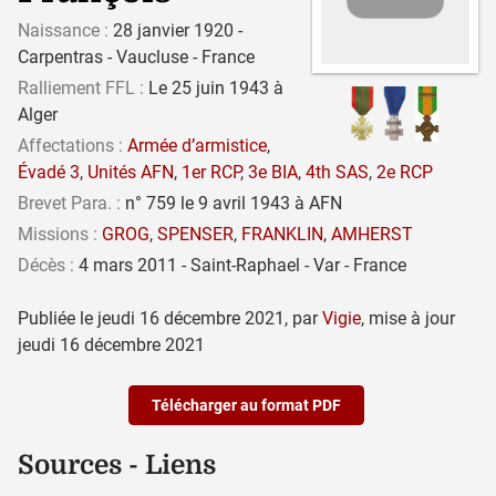
Naissance :
28 janvier 1920 -
Carpentras - Vaucluse - France
Ralliement FFL :
Le 25 juin 1943 à
Alger
Affectations :
Armée d’armistice
,
Évadé 3
,
Unités AFN
,
1er RCP
,
3e BIA
,
4th SAS
,
2e RCP
Brevet Para. :
n° 759 le 9 avril 1943 à AFN
Missions :
GROG
,
SPENSER
,
FRANKLIN
,
AMHERST
Décès :
4 mars 2011 - Saint-Raphael - Var - France
Publiée le
jeudi 16 décembre 2021
,
par
Vigie
,
mise à jour
jeudi 16 décembre 2021
Télécharger au format PDF
Sources - Liens