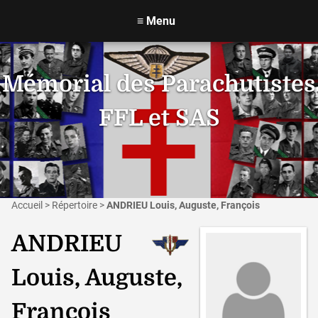
≡
Menu
Mémorial des Parachutistes
FFL et SAS
Accueil
>
Répertoire
>
ANDRIEU Louis, Auguste, François
ANDRIEU
Louis, Auguste,
François