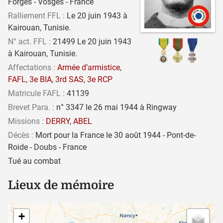
Forges - Vosges - France
Ralliement FFL :
Le 20 juin 1943 à
Kairouan, Tunisie.
N° act. FFL :
21499 Le 20 juin 1943
à Kairouan, Tunisie.
Affectations :
Armée d’armistice
,
FAFL
,
3e BIA
,
3rd SAS
,
3e RCP
Matricule FAFL :
41139
Brevet Para. :
n° 3347 le 26 mai 1944 à Ringway
Missions :
DERRY
,
ABEL
Décès :
Mort pour la France le 30 août 1944 - Pont-de-
Roide - Doubs - France
Tué au combat
Lieux de mémoire
+