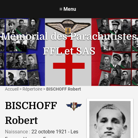
≡
Menu
Mémorial des Parachutistes
FFL et SAS
Accueil
>
Répertoire
>
BISCHOFF Robert
BISCHOFF
Robert
Naissance :
22 octobre 1921 - Les