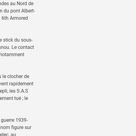
andes au Nord de
on du pont Albert-
la 6th Armored
e stick du sous-
snou. Le contact
u, notamment
 le clocher de
ivent rapidement
pli, les S.A.S
ement tué ; le
e guerre 1939-
 nom figure sur
elec, au