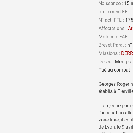
Naissance :
15 m
Ralliement FFL :
N° act. FFL :
175
Affectations :
Ar
Matricule FAFL :
Brevet Para. :
n° 
Missions :
DERR
Décès :
Mort pour
Tué au combat
Georges Roger na
établis à Fiervill
Trop jeune pour 
l’occupation all
zone libre, il c
de Lyon, le 9 avr