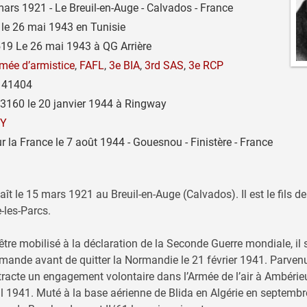
ars 1921 - Le Breuil-en-Auge - Calvados - France
le 26 mai 1943 en Tunisie
19 Le 26 mai 1943 à QG Arrière
mée d’armistice
,
FAFL
,
3e BIA
,
3rd SAS
,
3e RCP
41404
3160 le 20 janvier 1944 à Ringway
Y
 la France le 7 août 1944 - Gouesnou - Finistère - France
ît le 15 mars 1921 au Breuil-en-Auge (Calvados). Il est le fils d
e-les-Parcs.
être mobilisé à la déclaration de la Seconde Guerre mondiale, il 
emande avant de quitter la Normandie le 21 février 1941. Parven
ontracte un engagement volontaire dans l’Armée de l’air à Ambéri
il 1941. Muté à la base aérienne de Blida en Algérie en septembre