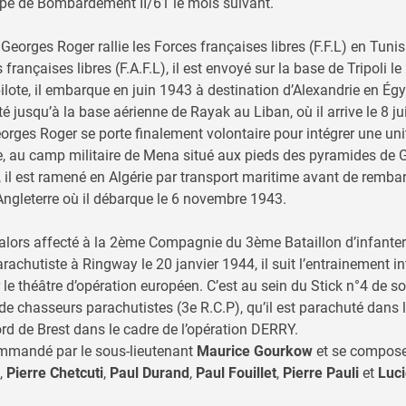
upe de Bombardement II/61 le mois suivant.
Georges Roger rallie les Forces françaises libres (F.F.L) en Tunis
françaises libres (F.A.F.L), il est envoyé sur la base de Tripoli l
ilote, il embarque en juin 1943 à destination d’Alexandrie en Égy
é jusqu’à la base aérienne de Rayak au Liban, où il arrive le 8 ju
orges Roger se porte finalement volontaire pour intégrer une uni
, au camp militaire de Mena situé aux pieds des pyramides de G
il est ramené en Algérie par transport maritime avant de rembar
’Angleterre où il débarque le 6 novembre 1943.
lors affecté à la 2ème Compagnie du 3ème Bataillon d’infanterie
arachutiste à Ringway le 20 janvier 1944, il suit l’entrainement i
r le théâtre d’opération européen. C’est au sein du Stick n°4 de s
 chasseurs parachutistes (3e R.C.P), qu’il est parachuté dans l
d de Brest dans le cadre de l’opération DERRY.
ommandé par le sous-lieutenant
Maurice Gourkow
et se compos
,
Pierre Chetcuti
,
Paul Durand
,
Paul Fouillet
,
Pierre Pauli
et
Luci