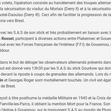
 volets, l’opération consiste au harcèlement des troupes allem
à la sécurisation du viaduc du Morlaix (Derry II) et à la sécurisati
tel-Daoulas (Derry III). Ceci afin de faciliter la progression de 
ine vers Brest.
vec les S.A.S de son stick et très probablement en liaison avec l
e Rosset
, participent à diverses actions entre Plabennec et Goue
ué avec les Forces françaises de l’intérieur (F.F.I) de Gouesno
édour.
dans le but de déloger les observateurs allemands présents dans
ut est donné vers 13h30 par les S.A.S du stick Gourkow qui do
te devant la riposte à coups de grenades des allemands. Lors du re
in
et Georges Roger sont mortellement touchés. Un civil est égal
de Brest.
çoit à titre posthume la médaille Militaire en 1945 et la Croix d
ierville-les-Parcs, il obtient la mention Mort pour la France. Son
e l’église à Gouesnou, sur le monument S.A.S au moulin de Plum