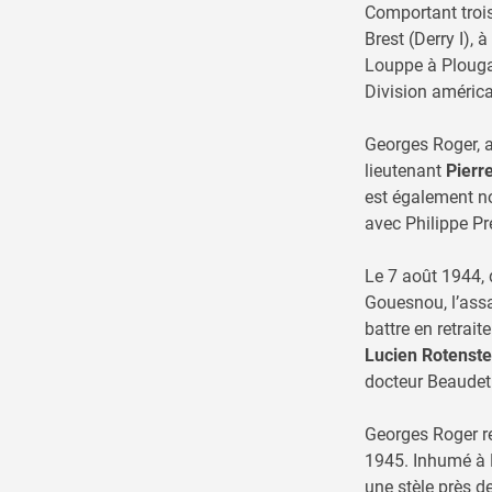
Comportant trois
Brest (Derry I), 
Louppe à Plougas
Division américa
Georges Roger, a
lieutenant
Pierr
est également no
avec Philippe Pr
Le 7 août 1944, 
Gouesnou, l’assa
battre en retrai
Lucien Rotenste
docteur Beaudet 
Georges Roger re
1945. Inhumé à F
une stèle près d