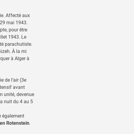
ie. Affecté aux
e 29 mai 1943.
pte, pour être
illet 1943. Le
té parachutiste.
izeh. À la mi
quer à Alger à
 de l’air (3e
ntensif avant
on unité, devenue
a nuit du 4 au 5
e également
en Rotenstein
.