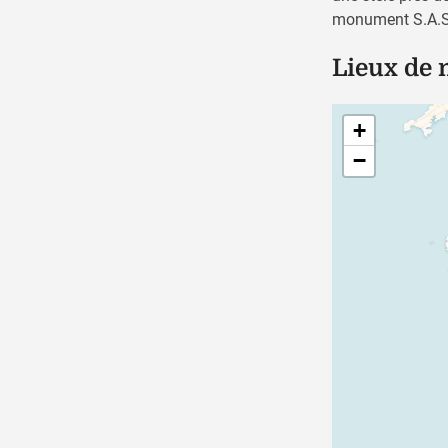
monument S.A.S 
Lieux de
+
−