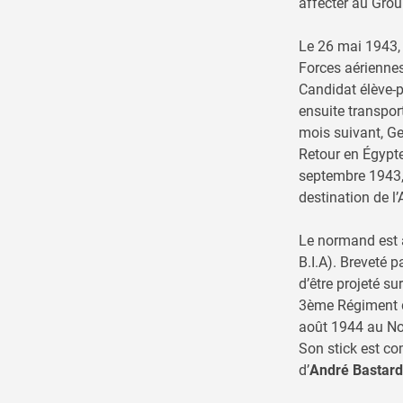
affecter au Gro
Le 26 mai 1943, 
Forces aériennes 
Candidat élève-p
ensuite transport
mois suivant, Ge
Retour en Égypte
septembre 1943, 
destination de l
Le normand est a
B.I.A). Breveté p
d’être projeté su
3ème Régiment de
août 1944 au Nor
Son stick est c
d’
André Bastard