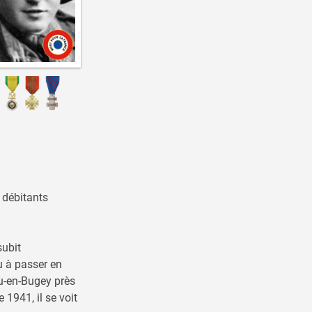
e débitants
subit
u à passer en
eu-en-Bugey près
 1941, il se voit