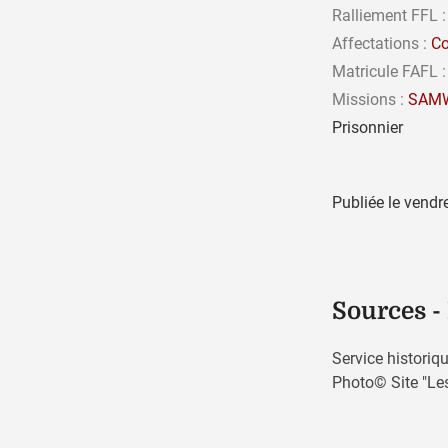
Ralliement FFL :
Affectations :
Co
Matricule FAFL :
Missions :
SAM
Prisonnier
Publiée le
vendre
Sources -
Service histori
Photo© Site "Les