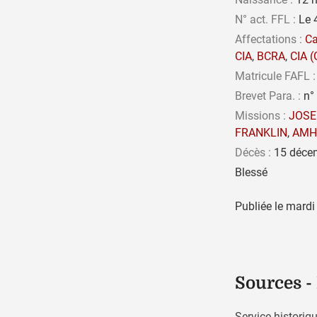
N° act. FFL :
Le 
Affectations :
C
CIA
,
BCRA
,
CIA (
Matricule FAFL :
Brevet Para. :
n°
Missions :
JOSE
FRANKLIN
,
AMH
Décès :
15 décem
Blessé
Publiée le
mardi
Sources -
Service histori