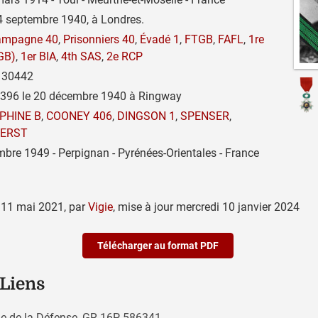
4 septembre 1940, à Londres.
ampagne 40
,
Prisonniers 40
,
Évadé 1
,
FTGB
,
FAFL
,
1re
GB)
,
1er BIA
,
4th SAS
,
2e RCP
30442
 396 le 20 décembre 1940 à Ringway
PHINE B
,
COONEY 406
,
DINGSON 1
,
SPENSER
,
ERST
bre 1949 - Perpignan - Pyrénées-Orientales - France
 11 mai 2021
,
par
Vigie
,
mise à jour
mercredi 10 janvier 2024
Télécharger au format PDF
 Liens
que de la Défense, GR 16P 586341