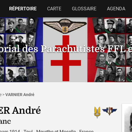
RÉPERTOIRE
CARTE
GLOSSAIRE
AGENDA
ial des Parachutistes FFL 
e
>
VARNIER André
ER André
lanc
ars 1914 - Toul - Meurthe-et-Moselle - France