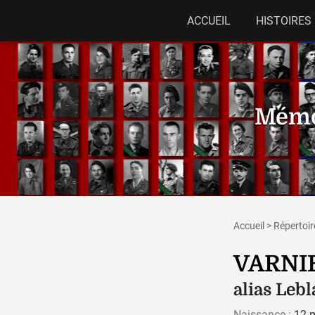
ACCUEIL
HISTOIRES
Mémor
Accueil
>
Répertoir
VARNI
alias Leb
Naissance :
12 m