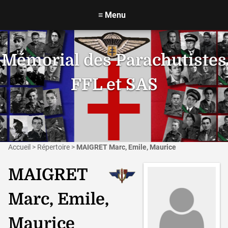
≡
Menu
Mémorial des Parachutistes
FFL et SAS
Accueil
>
Répertoire
>
MAIGRET Marc, Emile, Maurice
MAIGRET
Marc, Emile,
Maurice