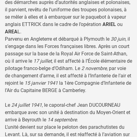
des démarches auprès d’autorités anglaises et polonaises,
il parvient, revêtu de l’uniforme des troupes polonaises, à
se mêler à elles et à embarquer sur le paquebot à vapeur
anglais ETTRICK dans le cadre de l’opération
ARIEL
ou
AREA
L.
Parvenu en Angleterre et débarqué à Plymouth le
30 juin
, il
s’engage dans les Forces françaises libres. Après un court
passage sur la base de la Royal Air Force de Saint-Athan,
où il arrive le
17 juillet
, il est affecté à l’École élémentaire de
pilotage franco-belge d’Odiham. Le
2 novembre
, par voie
de changement d’arme, il est affecté à l’Infanterie de l’air et
rejoint le
15 janvier 1941
la 1ère Compagnie d’Infanterie de
l’Air du Capitaine BERGE à Camberley.
Le
24 juillet 1941
, le caporal-chef Jean DUCOURNEAU
embarque avec son unité à destination du Moyen-Orient et
arrive à Beyrouth le
14 septembre
.
L’unité devient sur place le peloton des parachutistes du
Levant. Là, sur sa demande, il est réaffecté à l’aviation sur