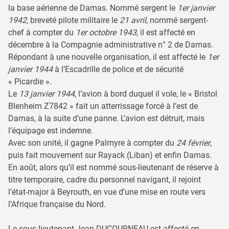
la base aérienne de Damas. Nommé sergent le
1er janvier
1942
, breveté pilote militaire le
21 avril
, nommé sergent-
chef à compter du
1er octobre 1943
, il est affecté en
décembre à la Compagnie administrative n° 2 de Damas.
Répondant à une nouvelle organisation, il est affecté le
1er
janvier 1944
à l’Escadrille de police et de sécurité
« Picardie ».
Le
13 janvier 1944
, l’avion à bord duquel il vole, le « Bristol
Blenheim Z7842 » fait un atterrissage forcé à l’est de
Damas, à la suite d’une panne. L’avion est détruit, mais
l’équipage est indemne.
Avec son unité, il gagne Palmyre à compter du
24 février
,
puis fait mouvement sur Rayack (Liban) et enfin Damas.
En août, alors qu’il est nommé sous-lieutenant de réserve à
titre temporaire, cadre du personnel navigant, il rejoint
l’état-major à Beyrouth, en vue d’une mise en route vers
l’Afrique française du Nord.
Le sous-lieutenant Jean DUCOURNEAU est affecté en