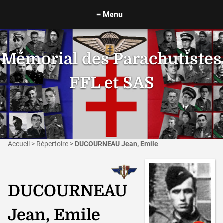
≡
Menu
Mémorial des Parachutistes
FFL et SAS
Accueil
>
Répertoire
>
DUCOURNEAU Jean, Emile
DUCOURNEAU
Jean, Emile