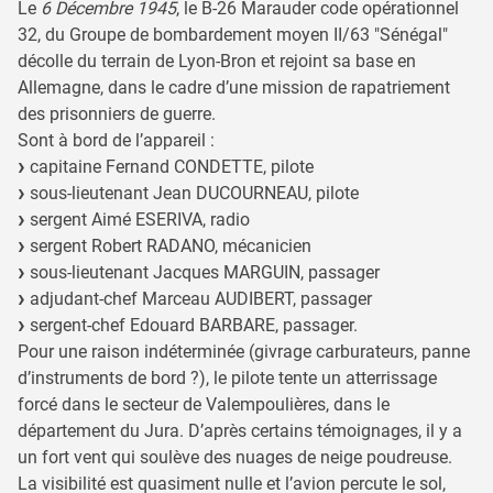
Le
6 Décembre 1945
, le B-26 Marauder code opérationnel
32, du Groupe de bombardement moyen II/63 "Sénégal"
décolle du terrain de Lyon-Bron et rejoint sa base en
Allemagne, dans le cadre d’une mission de rapatriement
des prisonniers de guerre.
Sont à bord de l’appareil :
capitaine Fernand CONDETTE, pilote
sous-lieutenant Jean DUCOURNEAU, pilote
sergent Aimé ESERIVA, radio
sergent Robert RADANO, mécanicien
sous-lieutenant Jacques MARGUIN, passager
adjudant-chef Marceau AUDIBERT, passager
sergent-chef Edouard BARBARE, passager.
Pour une raison indéterminée (givrage carburateurs, panne
d’instruments de bord ?), le pilote tente un atterrissage
forcé dans le secteur de Valempoulières, dans le
département du Jura. D’après certains témoignages, il y a
un fort vent qui soulève des nuages de neige poudreuse.
La visibilité est quasiment nulle et l’avion percute le sol,