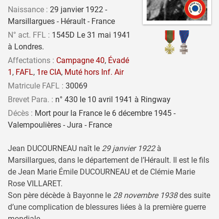
Naissance :
29 janvier 1922 -
Marsillargues - Hérault - France
N° act. FFL :
1545D Le 31 mai 1941
à Londres.
Affectations :
Campagne 40
,
Évadé
1
,
FAFL
,
1re CIA
,
Muté hors Inf. Air
Matricule FAFL :
30069
Brevet Para. :
n° 430 le 10 avril 1941 à Ringway
Décès :
Mort pour la France le 6 décembre 1945 -
Valempoulières - Jura - France
Jean DUCOURNEAU naît le
29 janvier 1922
à
Marsillargues, dans le département de l’Hérault. Il est le fils
de Jean Marie Émile DUCOURNEAU et de Clémie Marie
Rose VILLARET.
Son père décède à Bayonne le
28 novembre 1938
des suite
d’une complication de blessures liées à la première guerre
mondiale.