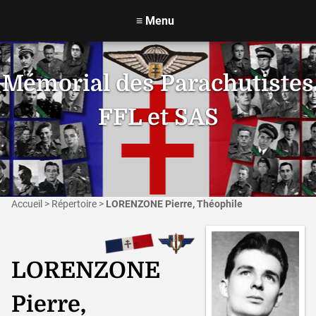
≡
Menu
Mémorial des Parachutistes
FFL et SAS
Accueil
>
Répertoire
>
LORENZONE Pierre, Théophile
LORENZONE
Pierre,