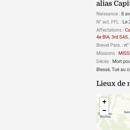
alias Cap
Naissance :
8 avr
N° act. FFL :
Le 
Affectations :
C
4e BIA
,
3rd SAS
,
Brevet Para. :
n° 
Missions :
MISS
Décès :
Mort pour
Blessé, Tué au 
Lieux de
+
−