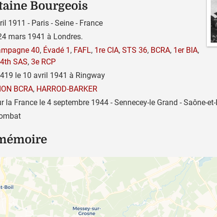
itaine Bourgeois
il 1911 - Paris - Seine - France
24 mars 1941 à Londres.
ampagne 40
,
Évadé 1
,
FAFL
,
1re CIA
,
STS 36
,
BCRA
,
1er BIA
,
4th SAS
,
3e RCP
419 le 10 avril 1941 à Ringway
ION BCRA
,
HARROD-BARKER
 la France le 4 septembre 1944 - Sennecey-le Grand - Saône-et-L
combat
 mémoire