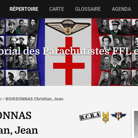
RÉPERTOIRE
CARTE
GLOSSAIRE
AGENDA
ial des Parachutistes FFL 
e
>
BOISSONNAS Christian, Jean
ONNAS
an, Jean