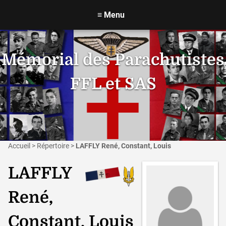
≡
Menu
Mémorial des Parachutistes
FFL et SAS
Accueil
>
Répertoire
>
LAFFLY René, Constant, Louis
LAFFLY
René,
Constant, Louis