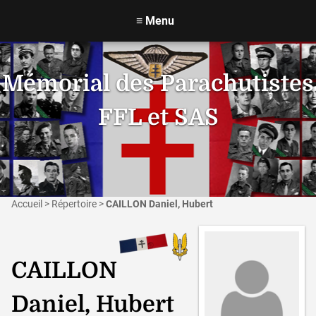
≡
Menu
Mémorial des Parachutistes
FFL et SAS
Accueil
>
Répertoire
>
CAILLON Daniel, Hubert
CAILLON
Daniel, Hubert