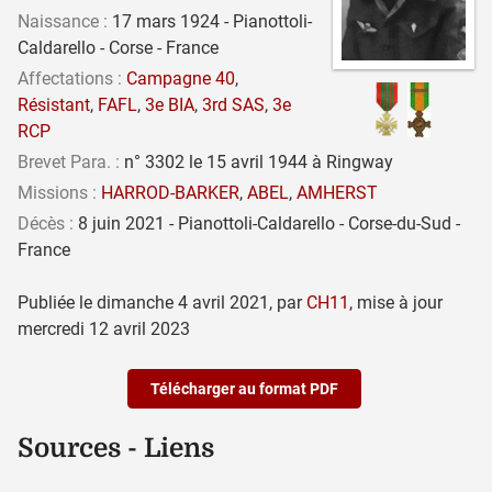
Naissance :
17 mars 1924 - Pianottoli-
Caldarello - Corse - France
Affectations :
Campagne 40
,
Résistant
,
FAFL
,
3e BIA
,
3rd SAS
,
3e
RCP
Brevet Para. :
n° 3302 le 15 avril 1944 à Ringway
Missions :
HARROD-BARKER
,
ABEL
,
AMHERST
Décès :
8 juin 2021 - Pianottoli-Caldarello - Corse-du-Sud -
France
Publiée le
dimanche 4 avril 2021
,
par
CH11
,
mise à jour
mercredi 12 avril 2023
Télécharger au format PDF
Sources - Liens