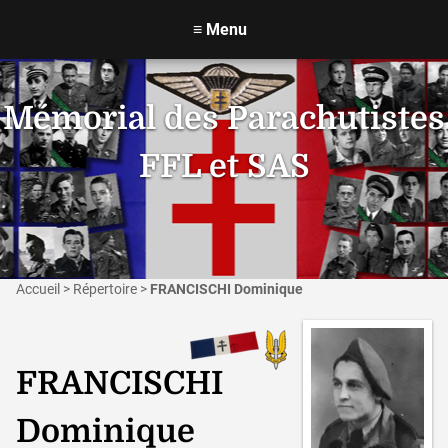
≡
Menu
Mémorial des Parachutistes
FFL et SAS
Accueil
>
Répertoire
>
FRANCISCHI Dominique
FRANCISCHI
Dominique