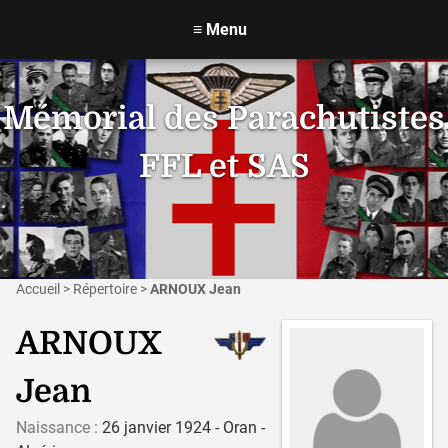
≡
Menu
Mémorial des Parachutistes
FFL et SAS
Accueil
>
Répertoire
>
ARNOUX Jean
ARNOUX
Jean
Naissance :
26 janvier 1924 - Oran -