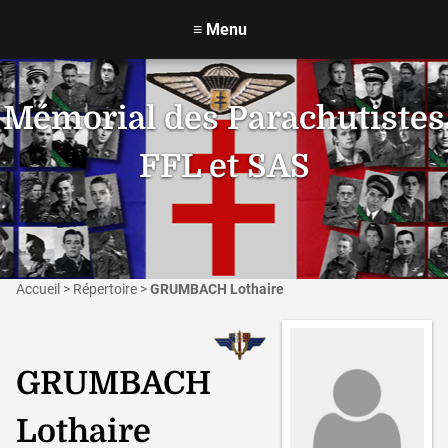
≡
Menu
Mémorial des Parachutistes
FFL et SAS
Accueil
>
Répertoire
>
GRUMBACH Lothaire
GRUMBACH
Lothaire