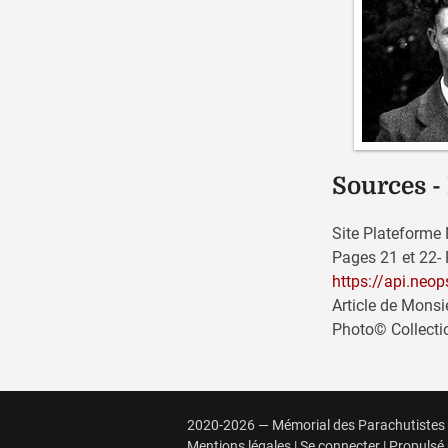
Sources -
Site Plateforme
Pages 21 et 22- 
https://api.neo
Article de Monsi
Photo© Collecti
2020-2026 — Mémorial des Parachutistes
Mentions légales
|
Se connecter
|
Propulsé