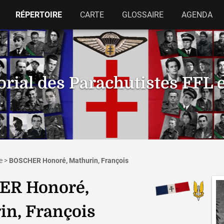
RÉPERTOIRE
CARTE
GLOSSAIRE
AGENDA
ial des Parachutistes FFL 
e
>
BOSCHER Honoré, Mathurin, François
ER Honoré,
in, François