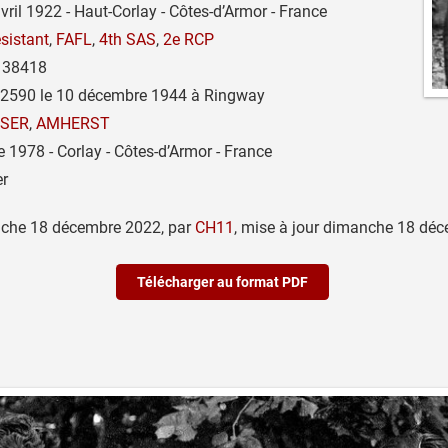
vril 1922 - Haut-Corlay - Côtes-d’Armor - France
sistant
,
FAFL
,
4th SAS
,
2e RCP
38418
 2590 le 10 décembre 1944 à Ringway
SER
,
AMHERST
 1978 - Corlay - Côtes-d’Armor - France
er
che 18 décembre 2022
,
par
CH11
,
mise à jour
dimanche 18 déc
Télécharger au format PDF