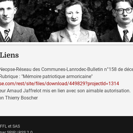
 Liens
 Neopse-Réseau des Communes-Lanrodec-Bulletin n°158 de déc
Rubrique : "Mémoire patriotique armoricaine"
pse.com/rest/site/files/download/449829?projectId=1314
eur Arnaud Jaffrelot mis en lien avec son aimable autorisation.
on Thierry Boscher
 FFL et SAS
 par SPIP
|
RSS 2.0